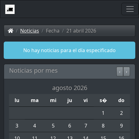
Noticias
Fecha
21 abril 2026
No hay noticias para el día especificado
Noticias por mes
‹
›
agosto 2026
lu
ma
mi
ju
vi
s�
do
1
2
3
4
5
6
7
8
9
10
11
12
13
14
15
16